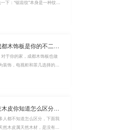
说一下：“锯齿纹”本身是一种纹路
要说的是…
为你的家布置新格局，成都木饰板是你的不二选择
流，对于你的家，成都木饰板也做
为装饰，电视柜和茶几选择的也
艺沙发，整个…
成都木皮天然木皮和科技木皮你知道怎么区分吗?
多人都不知道怎么区分，下面我
天然木皮属天然木材，是没有经