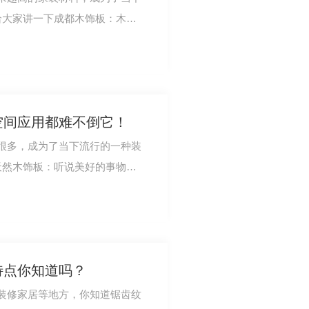
给大家讲一下成都木饰板：木饰
技木（即人造…
空间应用都难不倒它！
很多，成为了当下流行的一种装
天然木饰板：听说美好的事物转
841DS
格就过时了，…
特点你知道吗？
装修家居等地方，你知道锯齿纹