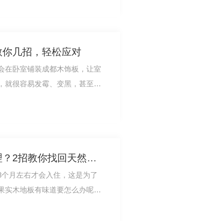
教你几招，轻松应对
会在卧室铺装成都木饰板，让室
，就很容易发霉、变黑，甚至腐
了，怎么办呢…
实木地板有异味如何处理？2招教你找回天然地板！
3个月左右才会入住，这是为了
果实木地板有味道要怎么办呢。
异味要怎么办…