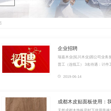
态
企业招聘
瑞嘉木业(拓川木业)因公司业务
普工（连线工） 3名待遇：计件工资制
3500元/月）要求：50岁以下
2019-06-14
天然成都木饰板是时下使用率越