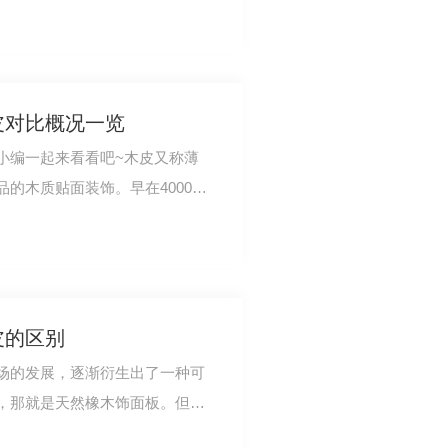
还是家居空间…
皮对比概况一览
小编一起来看看吧~木皮又称薄
的木质贴面装饰。早在4000年
资源xi缺，…
皮的区别
场的发展，逐渐衍生出了一种可
，那就是天然橡木饰面板。但是
面板还是不太…