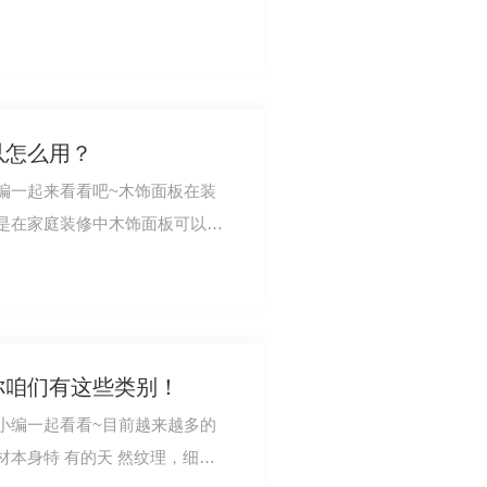
理和色彩。采…
以怎么用？
编一起来看看吧~木饰面板在装
是在家庭装修中木饰面板可以搭
皇居小编整…
你咱们有这些类别！
小编一起看看~目前越来越多的
本身特 有的天 然纹理，细腻