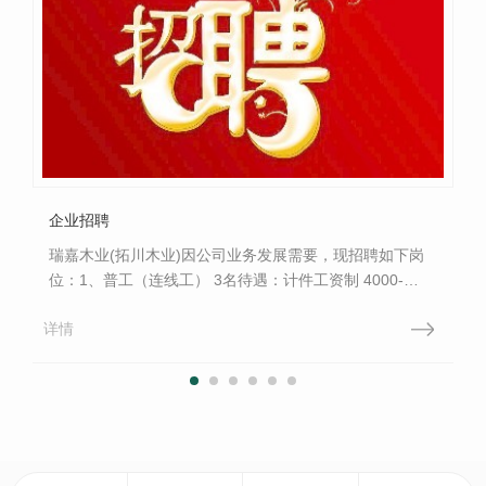
企业招聘
瑞嘉木业(拓川木业)因公司业务发展需要，现招聘如下岗
位：1、普工（连线工） 3名待遇：计件工资制 4000-
6000元/月（保底3500元/月）要求：50岁以下，男女不
详情
限，有拼花连线经验者可适当放宽年