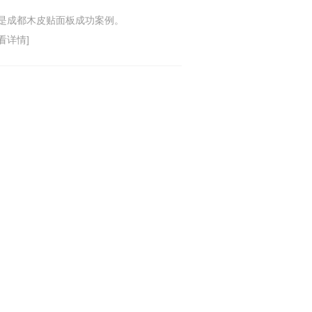
是成都木皮贴面板成功案例。
看详情]
持：
图
RSS
XML
城市分站
:
四川
成都
云南
贵州
重
智能家居（成都）有限责任公司,欢迎前来咨询!
：
蜀ICP备18018128号-1
right © 瑞宜嘉智能家居（成都）有限责任公司 版权所有