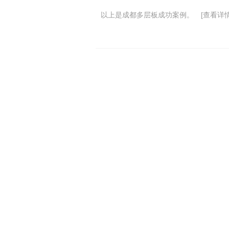
以上是成都多层板成功案例。
[查看详情
拓川首页
联系
手机
电话
QQ
地址