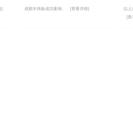
]
成都木饰板成功案例。
[查看详情]
以上
[查
 人：张小姐
技术支
：13666137799
网站地
：83086608
庆
西安
：546428021
瑞宜嘉
：成都新都帝标路198号
备案号
Copy