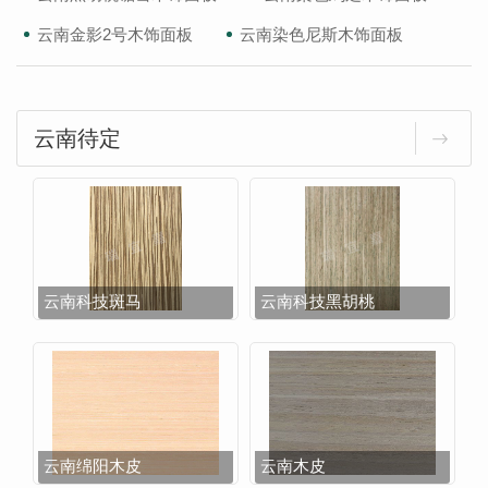
云南金影2号木饰面板
云南染色尼斯木饰面板
云南待定
云南科技斑马
云南科技黑胡桃
云南绵阳木皮
云南木皮