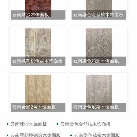
云南球沙木饰面板
云南染色金丝柚木饰面板
云南黑胡桃锯齿木饰面板
云南染色鸡翅木饰面板
云南金影2号木饰面板
云南染色尼斯木饰面板
云南球沙木饰面板
云南染色金丝柚木饰面板
云南黑胡桃锯齿木饰面板
云南染色鸡翅木饰面板