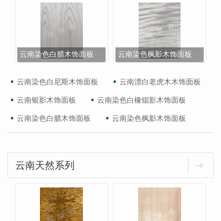
云南染色白腊木饰面板
云南染色枫影木饰面板
云南染色白尼斯木饰面板
云南漂白老虎木木饰面板
云南银影木饰面板
云南染色白橡锯影木饰面板
云南染色白腊木饰面板
云南染色枫影木饰面板
云南天然系列