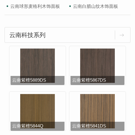
云南球形麦格利木饰面板
云南白腊山纹木饰面板
云南科技系列
云南紫檀5889DS
云南紫檀5867DS
云南紫檀5844Q
云南紫檀5841DS